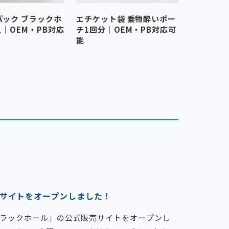
パック ブラックホ
エチケット袋 乗物酔いポー
【廃番】カ
入｜OEM・PB対応
チ1回分｜OEM・PB対応可
OEM・P
能
サイトをオープンしました！
ブラックホール」の公式販売サイトをオープンし