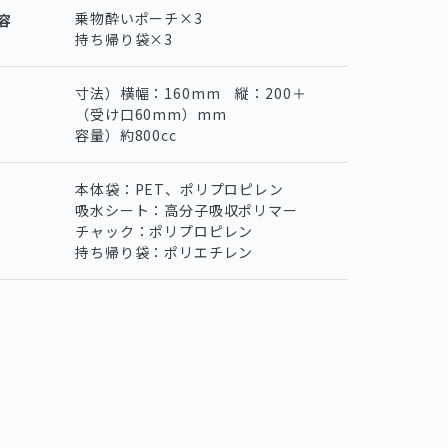
乗物酔いポーチ×3
容
持ち帰り袋×3
寸法）横幅：160mm 縦：200＋
（受け口60mm）mm
容量）約800cc
本体袋：PET、ポリプロピレン
吸水シート：高分子吸収ポリマー
チャック：ポリプロピレン
持ち帰り袋：ポリエチレン