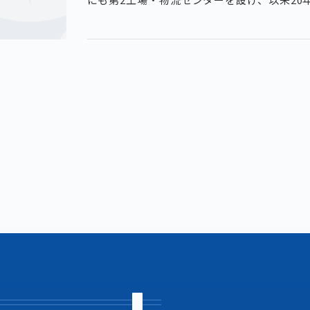
届けしています。2016年より、プラスチッ
や防災用品などを、柏原市のふるさと納税に