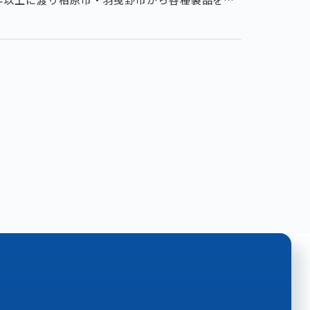
クフィルムの加工を通じて開発・生産した収納用品
おける寄付返