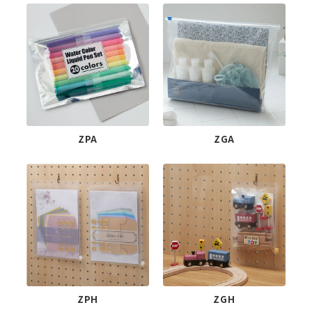
ZPA
ZGA
ZPH
ZGH