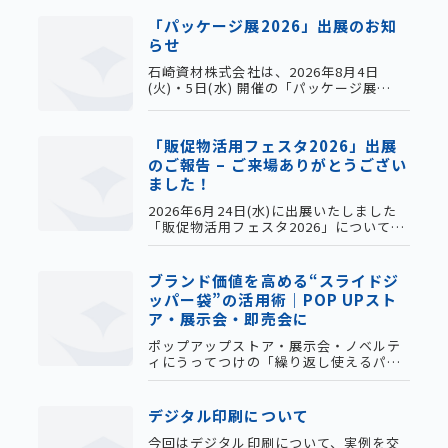
「パッケージ展2026」出展のお知
らせ
石崎資材株式会社は、2026年8月4日
(火)・5日(水) 開催の「パッケージ展
2026」に出展いたします。スタッフ一
同、ご来場を心よりお待ちしておりま
す。ご来場お申し込みはこちら【日時】1
「販促物活用フェスタ2026」出展
日目：2026年8月4日(火) 13:30-17:002日
のご報告 – ご来場ありがとうござい
目：2026年8月5日(水) 10:00-16:00【会
ました！
場】大阪産業創造館（ブース3F 34番）
【詳細情報】[公式HP]本件に関するお問
2026年6月24日(水)に出展いたしました
い合わせは下記フォ
「販促物活用フェスタ2026」についてご
報告いたします。当日は多くのお客様に
ご来場いただき、誠にありがとうござい
ました。今後も様々な展示会に出展しま
ブランド価値を高める“スライドジ
すので、何卒よろしくお願い申し上げま
ッパー袋”の活用術｜POP UPスト
す。【今回出展した商品】ジップルパッ
ア・展示会・即売会に
ク衣類圧縮パック（旅行用手押し圧縮
袋）防水ケースクリアサコッシュパーフ
ポップアップストア・展示会・ノベルテ
ェクトイレポータブルワンハンド密封携
ィにうってつけの「繰り返し使えるパッ
帯トイレ
ケージ」。商品の魅力を引き立てブラン
ド価値を高めるジッパー袋を、オリジナ
ルデザイン・小ロットでお引き受けしま
デジタル印刷について
す。
今回はデジタル印刷について、実例を交