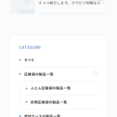
えつつ紹介します。グラビア印刷などの
伝統的な印刷方式には「版」が必要で
す。版というのは印刷するためのハンコ
のようなもので、これを作るのにコスト
や時間がかかります。一度作ってしまえ
ばそれ以上のコストがかからないので、
大量に同じものを印刷するには都合がい
いですが、複数の図柄を少量ずつ印刷す
る場合にはコスト面でのデメリットが大
きくなります。それに対して、印刷デー
タを直
CATEGORY
すべて
圧縮袋の製品一覧
ふとん圧縮袋の製品一覧
衣類圧縮袋の製品一覧
密封ケースの製品一覧