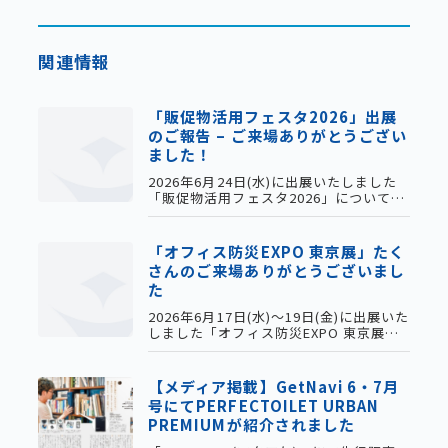
関連情報
「販促物活用フェスタ2026」出展
のご報告 – ご来場ありがとうござい
ました！
2026年6月24日(水)に出展いたしました
「販促物活用フェスタ2026」についてご
報告いたします。当日は多くのお客様に
ご来場いただき、誠にありがとうござい
ました。今後も様々な展示会に出展しま
「オフィス防災EXPO 東京展」たく
すので、何卒よろしくお願い申し上げま
さんのご来場ありがとうございまし
す。【今回出展した商品】ジップルパッ
た
ク衣類圧縮パック（旅行用手押し圧縮
袋）防水ケースクリアサコッシュパーフ
2026年6月17日(水)～19日(金)に出展いた
ェクトイレポータブルワンハンド密封携
しました「オフィス防災EXPO 東京展」
帯トイレ
ですが、お陰様で無事に終えることがで
きました。会期中は多くのお客様にご来
場いただき、誠にありがとうございまし
【メディア掲載】GetNavi 6・7月
た。前回の名古屋展に引き続き、各企業
号にてPERFECTOILET URBAN
様の生の声をお聞きし、たくさん勉強さ
PREMIUMが紹介されました
せていただきました。ご来場いただきま
した方々には改めて御礼申し上げます。