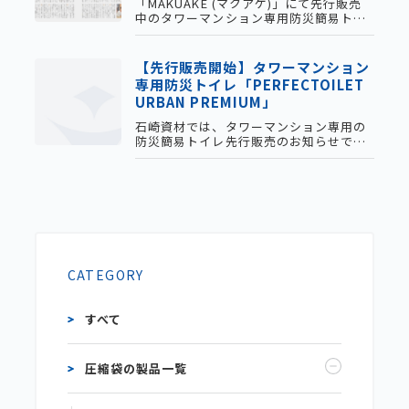
「MAKUAKE (マクアケ)」にて先行販売
今後も展示会に出展しますので、何卒よ
中のタワーマンション専用防災簡易トイ
ろしくお願い申し上げま
レ「PERFECTOILET URBAN PREMIUM
(パーフェクトイレ アーバン プレミア
ム)」が4月23日発売のGetNavi 6・7月号
【先行販売開始】タワーマンション
に掲載されました。クリエイティブディ
専用防災トイレ「PERFECTOILET
レクターの山﨑晴太郎様との対談という
URBAN PREMIUM」
ことで、弊社代表の石崎が現物持参でお
伺いさせていただきました。
石崎資材では、タワーマンション専用の
PERFECTOILET URBAN P
防災簡易トイレ先行販売のお知らせで
す。3月11日(水)11時から、Makuakeに
て開始いたします。
CATEGORY
すべて
圧縮袋の製品一覧