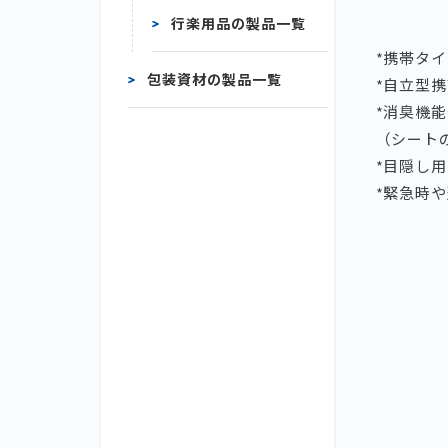
行楽用品の製品一覧
*携帯タ
包装資材の製品一覧
*自立型
*消臭機
（シート
*目隠し
*緊急時