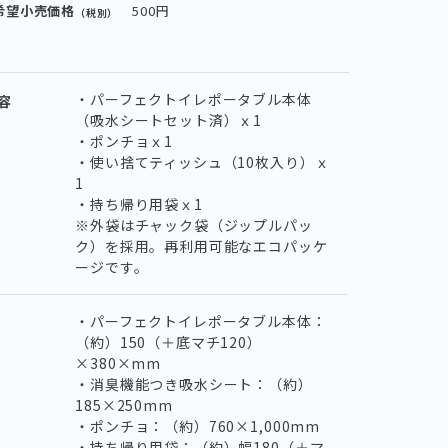
希望小売価格
500円
（税別）
・パーフェクトイレポータブル本体
容
（吸水シートセット済）ｘ1
・ポンチョｘ1
・使い捨てティッシュ（10枚入り）ｘ
1
・持ち帰り用袋ｘ1
※外袋はチャック袋（ジップルパッ
ク）を採用。再利用可能なエコパッケ
ージです。
・パーフェクトイレポータブル本体：
（約）150（＋底マチ120）
×380×mm
・消臭機能つき吸水シート：（約）
185×250mm
・ポンチョ：（約）760×1,000mm
・持ち帰り用袋：（約）幅180（＋マ