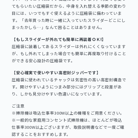
てもらいたい圧縮袋だから、中身を入れ替える季節の変わり
目には、いつでもすぐ使えるように圧縮袋に備わっていま
す。「去年買った時に一緒に入っていたスライダーどこにし
まったかしら…」なんて困ることはありません。
【もしスライダーが外れても簡単に再装着ＯＫ!】
圧縮袋に装着してあるスライダーは外れにくくなっています
が、もし外れてしまった場合でも簡単に再度取り付けること
ができる安心設計の圧縮袋です。
【安心確実で使いやすい高密封ジッパーです】
圧縮袋に使われているチャックは気密性の高い高密封構造で
す。開けやすいようにつまみ部分にはグリップと段差があ
り、しかも見分けやすい色違いになっています。
ご注意
※掃除機は吸込仕事率300W以上の機種をご用意ください。
※一般的な家庭用コンセント式掃除機は、ほとんどが吸込
仕事率300W以上ございますが、取扱説明書などで一度ご確
認することをおすすめします。