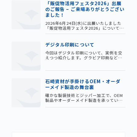
す。ご来場お申し込みはこちら【日時】1
「販促物活用フェスタ2026」出展
日目：2026年8月4日(火) 13:30-17:002日
のご報告 – ご来場ありがとうござい
目：2026年8月5日(水) 10:00-16:00【会
ました！
場】大阪産業創造館（ブース3F 34番）
【詳細情報】[公式HP]本件に関するお問
2026年6月24日(水)に出展いたしました
い合わせは下記フォ
「販促物活用フェスタ2026」についてご
報告いたします。当日は多くのお客様に
ご来場いただき、誠にありがとうござい
ました。今後も様々な展示会に出展しま
デジタル印刷について
すので、何卒よろしくお願い申し上げま
す。【今回出展した商品】ジップルパッ
今回はデジタル印刷について、実例を交
ク衣類圧縮パック（旅行用手押し圧縮
えつつ紹介します。グラビア印刷などの
袋）防水ケースクリアサコッシュパーフ
伝統的な印刷方式には「版」が必要で
ェクトイレポータブルワンハンド密封携
す。版というのは印刷するためのハンコ
帯トイレ
のようなもので、これを作るのにコスト
や時間がかかります。一度作ってしまえ
石崎資材が手掛けるOEM・オーダ
ばそれ以上のコストがかからないので、
ーメイド製造の舞台裏
大量に同じものを印刷するには都合がい
いですが、複数の図柄を少量ずつ印刷す
確かな製袋技術とジッパー加工で、OEM
る場合にはコスト面でのデメリットが大
製品やオーダーメイド製造を承っていま
きくなります。それに対して、印刷デー
す。ジッパー袋を使ったOEMは石崎資材
タを直
へ。お気軽にお問い合わせください。