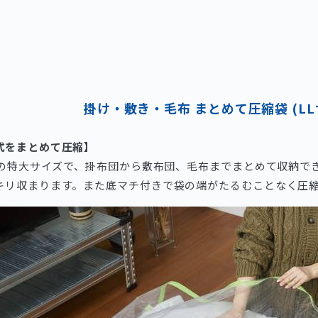
掛け・敷き・毛布 まとめて圧縮袋 (LL
式をまとめて圧縮】
cmの特大サイズで、掛布団から敷布団、毛布までまとめて収納で
キリ収まります。また底マチ付きで袋の端がたるむことなく圧