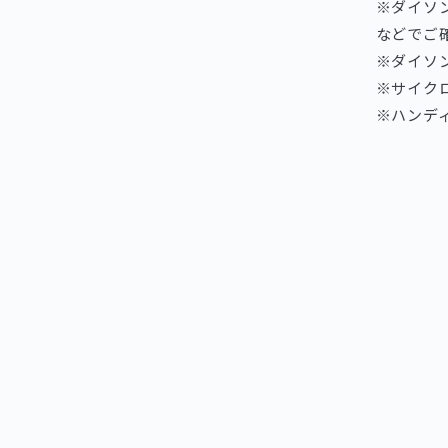
※ダイソ
などでご
※ダイソ
※サイク
※ハンデ